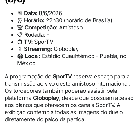
📅
Data:
8/6/2026
⏰
Horário:
22h30 (horário de Brasília)
🏆
Competição:
Amistoso
📋
Rodada:
–
📺
TV:
SporTV
📱
Streaming:
Globoplay
🏟
Local:
Estádio Cuauhtémoc – Puebla, no
México
A programação do
SporTV
reserva espaço para a
transmissão ao vivo deste amistoso internacional.
Os torcedores também poderão assistir pela
plataforma
Globoplay
, desde que possuam acesso
aos planos que oferecem os canais SporTV. A
exibição contempla todas as imagens do duelo
diretamente do palco da partida.