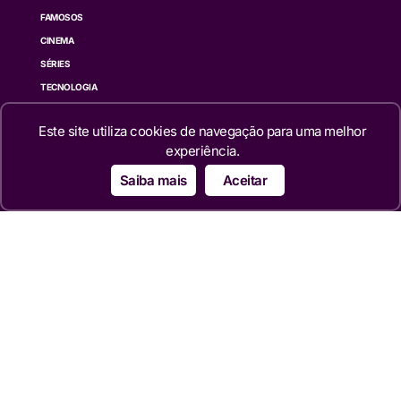
FAMOSOS
CINEMA
SÉRIES
TECNOLOGIA
ESPORTE NA TV
Este site utiliza cookies de navegação para uma melhor
ÚLTIMAS NOTÍCIAS
experiência.
Institucional
Saiba mais
Aceitar
QUEM SOMOS
TERMOS DE USO
TRANSPARÊNCIA
POLÍTICA DE PRIVACIDADE
CONTATO
Siga