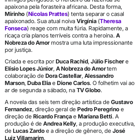
apaixona pela forasteira africana. Desta forma,
Mirinho
(
Nicolas Prattes
) tenta separar o casal
apaixonado. Sua atual noiva
Virgínia
(
Theresa
Fonseca
) reage com muita fúria. Rapidamente, a
ricaça cria planos terríveis contra a heroína.
A
Nobreza do Amor
mostra uma luta impressionante
por justiça.
Criada e escrita por
Duca Rachid
,
Júlio Fischer
e
Elísio Lopes Júnior
,
A Nobreza do Amor
tem
colaboração de
Dora Castellar
,
Alessandro
Marson
,
Duba Elia
e
Dione Carlos
. O folhetim vai ao
ar de segunda a sábado, na
TV Globo
.
A novela das seis tem direção artística de
Gustavo
Fernandez
, direção geral de
Pedro Peregrino
e
direção de
Ricardo França
e
Mariana Betti
. A
produção é de
Andrea Kelly
, a produção executiva,
de
Lucas Zardo
e a direção de gênero, de
José
Luiz Villamarim
.