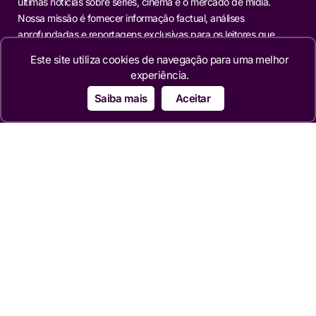
últimas notícias sobre séries, cinema e o mercado de mídia.
Nossa missão é fornecer informação factual, análises
aprofundadas e reportagens exclusivas para os leitores que
buscam mais do que o óbvio.
Este site utiliza cookies de navegação para uma melhor
experiência.
Editorias
Saiba mais
Aceitar
TELEVISÃO
NOVELAS
MERCADO
REALITIES
FAMOSOS
CINEMA
SÉRIES
TECNOLOGIA
ESPORTE NA TV
ÚLTIMAS NOTÍCIAS
Institucional