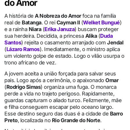
do Amor
A história de
A Nobreza do Amor
foca na família
real de
Batanga
. O rei
Cayman II
(
Welket Bungué
)
e a rainha
Niara
(
Erika Januza
) buscam proteger
sua herdeira. Decidida, a princesa
Alika
(
Duda
Santos
) rejeita o casamento arranjado com
Jendal
(
Lázaro Ramos
). Imediatamente, o ministro aplica
um violento golpe de estado. Logo o vilão usurpa o
trono africano de vez.
A jovem aceita a união forçada para salvar seus
pais. Logo após a cerimônia, o apaixonado
Omar
(
Rodrigo Simas
) organiza uma fuga. O monarca
perde a vida no trajeto perigoso. Rapidamente,
guardas capturam o aliado turco. Felizmente, mãe
e filha conseguem escapar pelo oceano largo.
Esse destino seguro das duas é a cidade de
Barro
Preto
, localizada no
Rio Grande do Norte
.