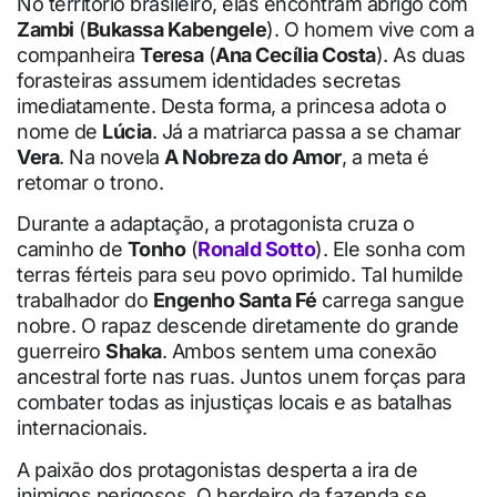
No território brasileiro, elas encontram abrigo com
Zambi
(
Bukassa Kabengele
). O homem vive com a
companheira
Teresa
(
Ana Cecília Costa
). As duas
forasteiras assumem identidades secretas
imediatamente. Desta forma, a princesa adota o
nome de
Lúcia
. Já a matriarca passa a se chamar
Vera
. Na novela
A Nobreza do Amor
, a meta é
retomar o trono.
Durante a adaptação, a protagonista cruza o
caminho de
Tonho
(
Ronald Sotto
). Ele sonha com
terras férteis para seu povo oprimido. Tal humilde
trabalhador do
Engenho Santa Fé
carrega sangue
nobre. O rapaz descende diretamente do grande
guerreiro
Shaka
. Ambos sentem uma conexão
ancestral forte nas ruas. Juntos unem forças para
combater todas as injustiças locais e as batalhas
internacionais.
A paixão dos protagonistas desperta a ira de
inimigos perigosos. O herdeiro da fazenda se