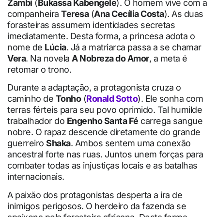
Zambi
(
Bukassa Kabengele
). O homem vive com a
companheira
Teresa
(
Ana Cecília Costa
). As duas
forasteiras assumem identidades secretas
imediatamente. Desta forma, a princesa adota o
nome de
Lúcia
. Já a matriarca passa a se chamar
Vera
. Na novela
A Nobreza do Amor
, a meta é
retomar o trono.
Durante a adaptação, a protagonista cruza o
caminho de
Tonho
(
Ronald Sotto
). Ele sonha com
terras férteis para seu povo oprimido. Tal humilde
trabalhador do
Engenho Santa Fé
carrega sangue
nobre. O rapaz descende diretamente do grande
guerreiro
Shaka
. Ambos sentem uma conexão
ancestral forte nas ruas. Juntos unem forças para
combater todas as injustiças locais e as batalhas
internacionais.
A paixão dos protagonistas desperta a ira de
inimigos perigosos. O herdeiro da fazenda se