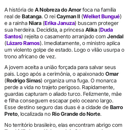
A história de
A Nobreza do Amor
foca na família
real de
Batanga
. O rei
Cayman II
(
Welket Bungué
)
e a rainha
Niara
(
Erika Januza
) buscam proteger
sua herdeira. Decidida, a princesa
Alika
(
Duda
Santos
) rejeita o casamento arranjado com
Jendal
(
Lázaro Ramos
). Imediatamente, o ministro aplica
um violento golpe de estado. Logo o vilão usurpa o
trono africano de vez.
A jovem aceita a união forçada para salvar seus
pais. Logo após a cerimônia, o apaixonado
Omar
(
Rodrigo Simas
) organiza uma fuga. O monarca
perde a vida no trajeto perigoso. Rapidamente,
guardas capturam o aliado turco. Felizmente, mãe
e filha conseguem escapar pelo oceano largo.
Esse destino seguro das duas é a cidade de
Barro
Preto
, localizada no
Rio Grande do Norte
.
No território brasileiro, elas encontram abrigo com