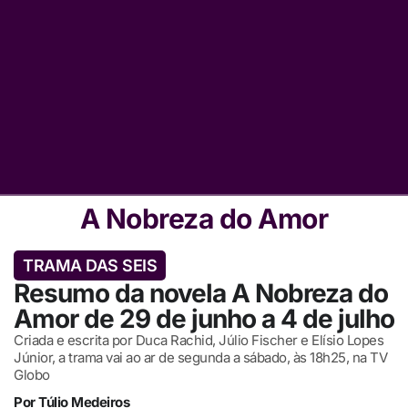
A Nobreza do Amor
TRAMA DAS SEIS
Resumo da novela A Nobreza do
Amor de 29 de junho a 4 de julho
Criada e escrita por Duca Rachid, Júlio Fischer e Elísio Lopes
Júnior, a trama vai ao ar de segunda a sábado, às 18h25, na TV
Globo
Por
Túlio Medeiros