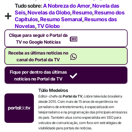
Tudo sobre:
A Nobreza do Amor
,
Novela das
Seis
,
Novelas da Globo
,
Resumo
,
Resumo dos
Capítulos
,
Resumo Semanal
,
Resumos das
Novelas
,
TV Globo
Clique para seguir o Portal da
TV no Google Notícias
Receba as últimas notícias no
canal do Portal da TV
Fique por dentro das últimas
notícias no Portal da TV
Túlio Medeiros
Editor-chefe do
Portal da TV
, cobre televisão brasileira
desde 2010. Com mais de 15 anos de experiência no
jornalismo de entretenimento, é especializado em
telejornalismo e na programação das principais emissoras
do país. Também atua como especialista em SEO para
veículos de comunicação, com foco em estratégias de
visibilidade para portais de notícias.