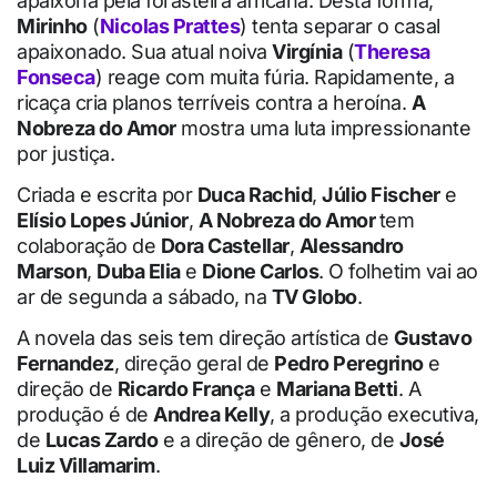
apaixona pela forasteira africana. Desta forma,
Mirinho
(
Nicolas Prattes
) tenta separar o casal
apaixonado. Sua atual noiva
Virgínia
(
Theresa
Fonseca
) reage com muita fúria. Rapidamente, a
ricaça cria planos terríveis contra a heroína.
A
Nobreza do Amor
mostra uma luta impressionante
por justiça.
Criada e escrita por
Duca Rachid
,
Júlio Fischer
e
Elísio Lopes Júnior
,
A Nobreza do Amor
tem
colaboração de
Dora Castellar
,
Alessandro
Marson
,
Duba Elia
e
Dione Carlos
. O folhetim vai ao
ar de segunda a sábado, na
TV Globo
.
A novela das seis tem direção artística de
Gustavo
Fernandez
, direção geral de
Pedro Peregrino
e
direção de
Ricardo França
e
Mariana Betti
. A
produção é de
Andrea Kelly
, a produção executiva,
de
Lucas Zardo
e a direção de gênero, de
José
Luiz Villamarim
.