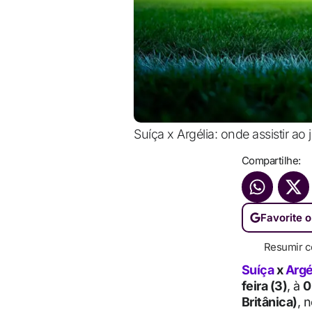
Suíça x Argélia: onde assistir a
Compartilhe:
Favorite o
Resumir c
Suíça
x
Argé
feira (3)
, à
0
Britânica)
, 