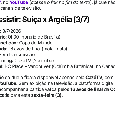
V
, no
YouTube
(
acesse o link no fim do texto
), já que nã
canais de televisão.
istir: Suíça x Argélia (3/7)
:
3/7/2026
rio:
0h00 (horário de Brasília)
petição:
Copa do Mundo
ada:
16 avos de final (mata-mata)
em transmissão
aming:
CazéTV (YouTube)
l:
BC Place – Vancouver (Colúmbia Britânica), no Cana
o do duelo ficará disponível apenas pela
CazéTV
, com 
YouTube
. Sem exibição na televisão, a plataforma digital
acompanhar a partida válida pelos
16 avos de final
da
C
rcada para esta
sexta-feira (3)
.