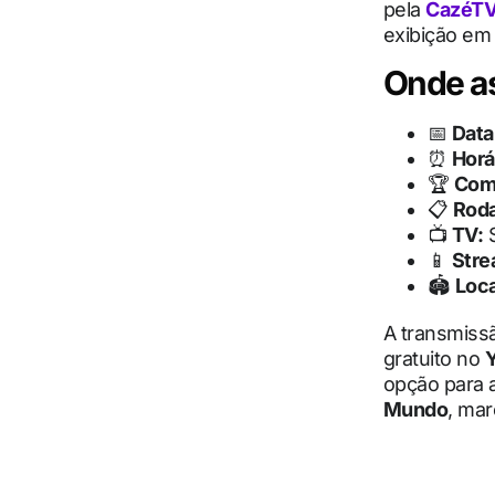
pela
CazéT
exibição em 
Onde ass
📅
Data
⏰
Horá
🏆
Com
📋
Rod
📺
TV:
S
📱
Stre
🏟️
Loca
A transmissã
gratuito no
opção para 
Mundo
, ma