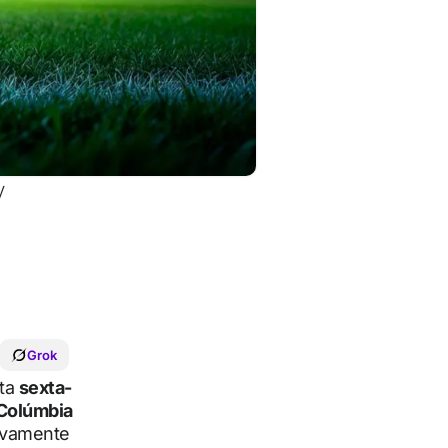
V
Grok
ta
sexta-
Colúmbia
sivamente