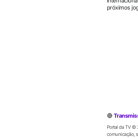
internaciona
próximos jo
🔴
Transmiss
Portal da TV ©
comunicação, se