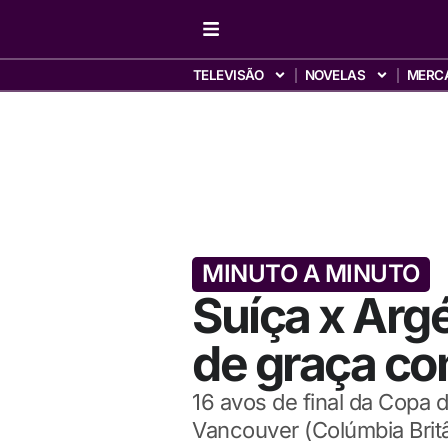
TELEVISÃO
NOVELAS
MERC
MINUTO A MINUTO
Suíça x Argél
de graça c
16 avos de final da Copa 
Vancouver (Colúmbia Brit