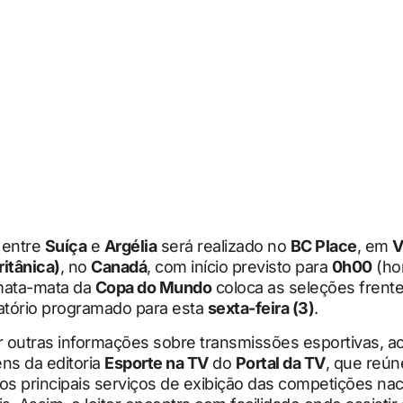
 entre
Suíça
e
Argélia
será realizado no
BC Place
, em
V
itânica)
, no
Canadá
, com início previsto para
0h00
(hor
 mata-mata da
Copa do Mundo
coloca as seleções frente
natório programado para esta
sexta-feira (3)
.
ir outras informações sobre transmissões esportivas,
ns da editoria
Esporte na TV
do
Portal da TV
, que reún
os principais serviços de exibição das competições nac