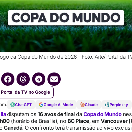
o jogo da Copa do Mundo de 2026 - Foto: Arte/Portal da T
 Portal da TV no Google
om:
ChatGPT
Google AI Mode
Claude
Perplexity
lia
disputam os
16 avos de final
da
Copa do Mundo
nes
h00
(horário de Brasília), no
BC Place
, em
Vancouver (
no
Canadá
. O confronto terá transmissão ao vivo exclu