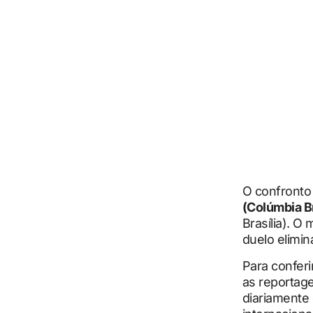
O confronto
(Colúmbia Br
Brasília). O
duelo elimi
Para confer
as reportage
diariamente 