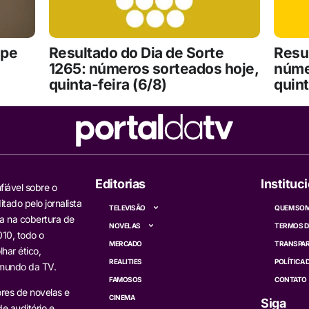
ope
Resultado do Dia de Sorte
Resu
1265: números sorteados hoje,
núme
quinta-feira (6/8)
quint
Editorias
Instituc
fiável sobre o
itado pelo jornalista
TELEVISÃO
QUEM SO
a na cobertura de
NOVELAS
TERMOS D
10, todo o
MERCADO
TRANSPAR
har ético,
REALITIES
POLÍTICA 
 mundo da TV.
FAMOSOS
CONTATO
res de novelas e
CINEMA
Siga
e auditório e