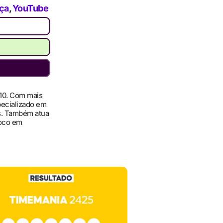
ça
,
YouTube
010. Com mais
pecializado em
ís. Também atua
foco em