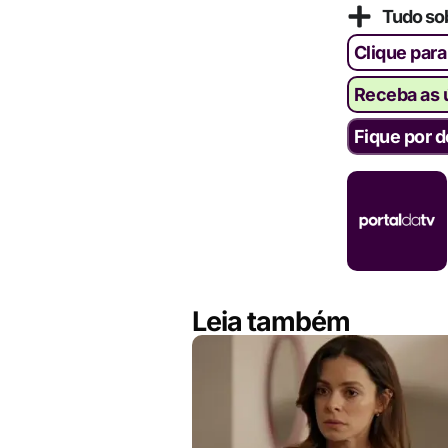
Tudo so
Clique para
Receba as ú
Fique por d
Leia também