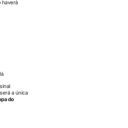
o haverá
dá
sinal
 será a única
opa do