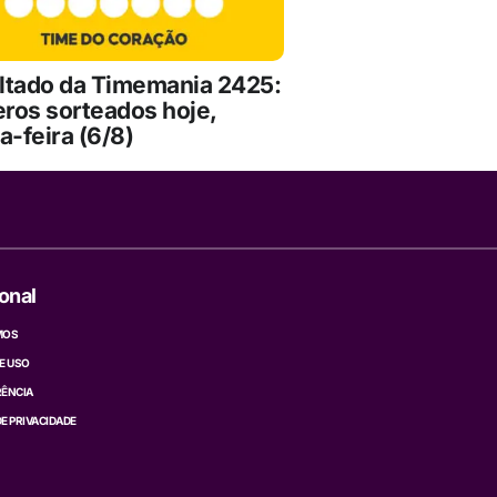
ltado da Timemania 2425:
ros sorteados hoje,
a-feira (6/8)
ional
MOS
E USO
ÊNCIA
DE PRIVACIDADE