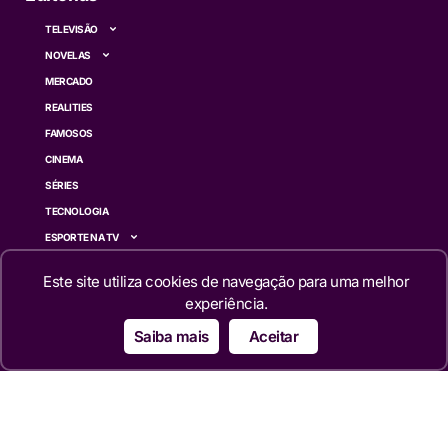
TELEVISÃO
NOVELAS
MERCADO
REALITIES
FAMOSOS
CINEMA
SÉRIES
TECNOLOGIA
ESPORTE NA TV
ÚLTIMAS NOTÍCIAS
Este site utiliza cookies de navegação para uma melhor
experiência.
Institucional
Saiba mais
Aceitar
QUEM SOMOS
TERMOS DE USO
TRANSPARÊNCIA
POLÍTICA DE PRIVACIDADE
CONTATO