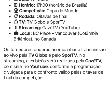
⏰ Horário:
17h00 (horário de Brasília)
🏆 Competição:
Copa do Mundo
📋 Rodada:
Oitavas de final
📺 TV:
TV Globo e SporTV
📱 Streaming:
CazéTV (YouTube)
🏟 Local:
BC Place – Vancouver (Colúmbia
Britânica), no Canadá
Os torcedores poderão acompanhar a transmissão
ao vivo pela
TV Globo
e pelo
SporTV
. No
streaming, a exibição será realizada pela
CazéTV
,
com sinal no
YouTube
, conforme a programação
divulgada para o confronto válido pelas oitavas de
final da competição.