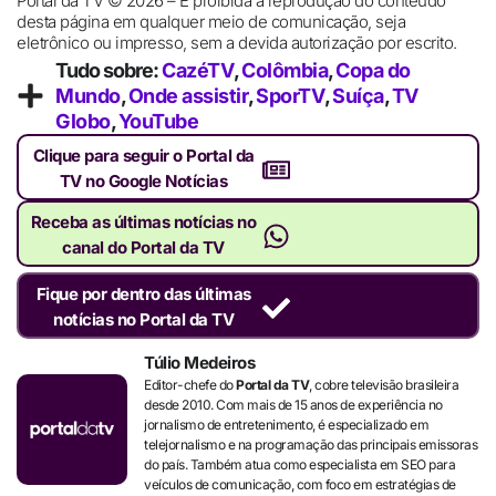
Portal da TV © 2026 – É proibida a reprodução do conteúdo
desta página em qualquer meio de comunicação, seja
eletrônico ou impresso, sem a devida autorização por escrito.
Tudo sobre:
CazéTV
,
Colômbia
,
Copa do
Mundo
,
Onde assistir
,
SporTV
,
Suíça
,
TV
Globo
,
YouTube
Clique para seguir o Portal da
TV no Google Notícias
Receba as últimas notícias no
canal do Portal da TV
Fique por dentro das últimas
notícias no Portal da TV
Túlio Medeiros
Editor-chefe do
Portal da TV
, cobre televisão brasileira
desde 2010. Com mais de 15 anos de experiência no
jornalismo de entretenimento, é especializado em
telejornalismo e na programação das principais emissoras
do país. Também atua como especialista em SEO para
veículos de comunicação, com foco em estratégias de