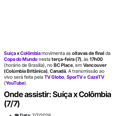
Suíça
x
Colômbia
movimenta as
oitavas de final
da
Copa do Mundo
nesta
terça-feira (7)
, às
17h00
(horário de Brasília), no
BC Place
, em
Vancouver
(Colúmbia Britânica)
,
Canadá
. A transmissão ao
vivo será feita pela
TV Globo
,
SporTV
e
CazéTV
(
YouTube
).
Onde assistir: Suíça x Colômbia
(7/7)
📅 Data:
7/7/2026