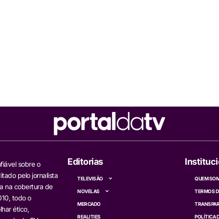
Editorias
Instituc
fiável sobre o
itado pelo jornalista
TELEVISÃO
QUEM SO
a na cobertura de
NOVELAS
TERMOS D
10, todo o
MERCADO
TRANSPAR
har ético,
REALITIES
POLÍTICA 