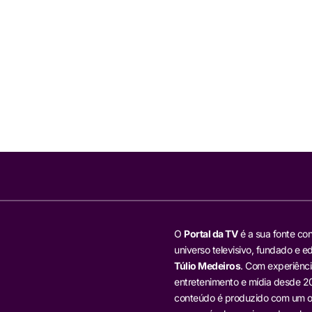
O
Portal da TV
é a sua fonte con
universo televisivo, fundado e ed
Túlio Medeiros
. Com experiênci
entretenimento e mídia desde 20
conteúdo é produzido com um ol