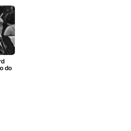
rd
go do